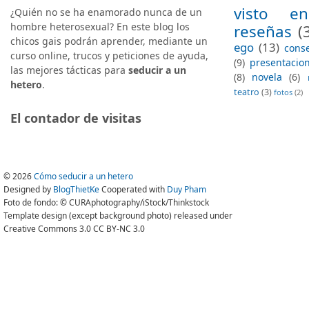
visto en
¿Quién no se ha enamorado nunca de un
hombre heterosexual? En este blog los
reseñas
(
chicos gais podrán aprender, mediante un
ego
(13)
conse
curso online, trucos y peticiones de ayuda,
(9)
presentacio
las mejores tácticas para
seducir a un
(8)
novela
(6)
hetero
.
teatro
(3)
fotos
(2)
El contador de visitas
©
2026
Cómo seducir a un hetero
Designed by
BlogThietKe
Cooperated with
Duy Pham
Foto de fondo: © CURAphotography/iStock/Thinkstock
Template design (except background photo) released under
Creative Commons 3.0 CC BY-NC 3.0