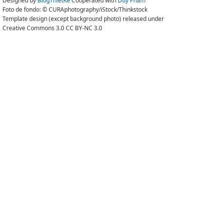
Designed by
BlogThietKe
Cooperated with
Duy Pham
Foto de fondo: © CURAphotography/iStock/Thinkstock
Template design (except background photo) released under
Creative Commons 3.0 CC BY-NC 3.0